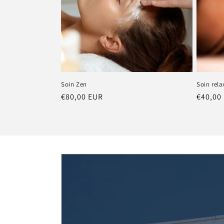
Soin Zen
Soin rela
Prix
€80,00 EUR
Prix
€40,00
habituel
habitu