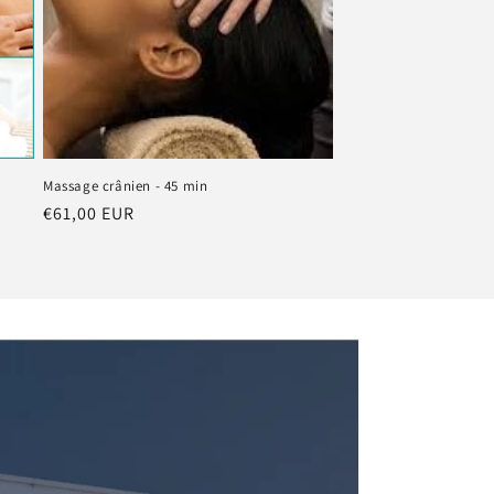
Massage crânien - 45 min
Prix
€61,00 EUR
habituel