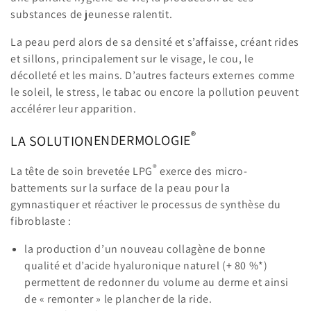
o
substances de jeunesse ralentit.
n
La peau perd alors de sa densité et s’affaisse, créant rides
:
et sillons, principalement sur le visage, le cou, le
décolleté et les mains. D’autres facteurs externes comme
le soleil, le stress, le tabac ou encore la pollution peuvent
accélérer leur apparition.
®
LA SOLUTION
ENDERMOLOGIE
®
La tête de soin brevetée LPG
exerce des micro-
battements sur la surface de la peau pour la
gymnastiquer et réactiver le processus de synthèse du
fibroblaste :
la production d’un nouveau collagène de bonne
qualité et d’acide hyaluronique naturel (+ 80 %*)
permettent de redonner du volume au derme et ainsi
de « remonter » le plancher de la ride.