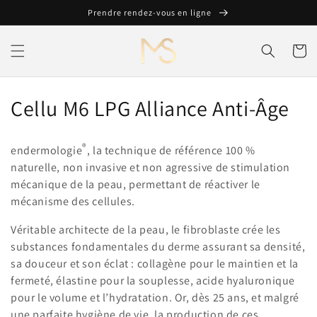
et
Prendre rendez-vous en ligne
passer
au
contenu
Panier
C
Cellu M6 LPG Alliance Anti-Âge
o
®
endermologie
, la technique de référence 100 %
l
naturelle, non invasive et non agressive de stimulation
l
mécanique de la peau, permettant de réactiver le
mécanisme des cellules.
e
Véritable architecte de la peau, le fibroblaste crée les
c
substances fondamentales du derme assurant sa densité,
sa douceur et son éclat : collagène pour le maintien et la
t
fermeté, élastine pour la souplesse, acide hyaluronique
i
pour le volume et l’hydratation. Or, dès 25 ans, et malgré
une parfaite hygiène de vie, la production de ces