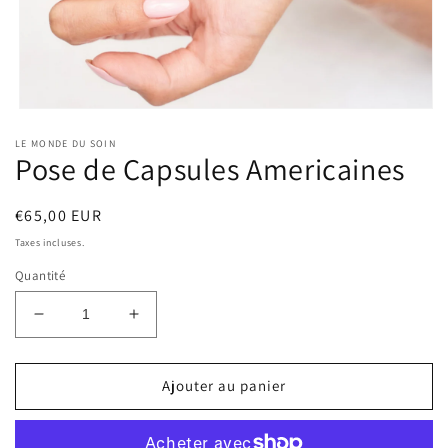
Ouvrir
le
LE MONDE DU SOIN
média
Pose de Capsules Americaines
1
dans
une
fenêtre
Prix
€65,00 EUR
modale
habituel
Taxes incluses.
Quantité
Réduire
Augmenter
la
la
quantité
quantité
de
de
Ajouter au panier
Pose
Pose
de
de