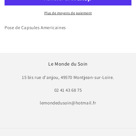
Capsules
Capsules
Americaines
Americaines
Plus de moyens de paiement
Pose de Capsules Americaines
Le Monde du Soin
15 bis rue d'anjou, 49570 Montjean-sur-Loire.
02 41 43 68 75
lemondedusoin@hotmail.fr