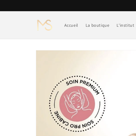
et
passer
au
contenu
Accueil
La boutique
L'institut
Passer aux
informations
produits