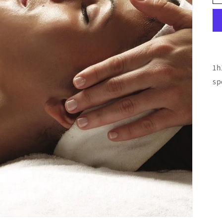
1h
sp