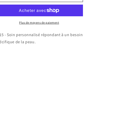
Soin
Soin
Specifique
Specifique
Plus de moyens de paiement
15 - Soin personnalisé répondant à un besoin
écifique de la peau.